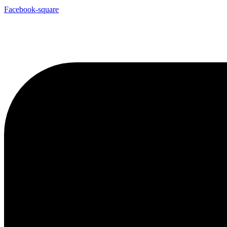
Facebook-square