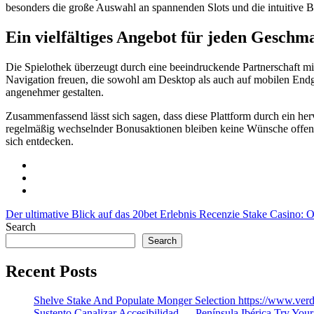
besonders die große Auswahl an spannenden Slots und die intuitive 
Ein vielfältiges Angebot für jeden Geschm
Die Spielothek überzeugt durch eine beeindruckende Partnerschaft mi
Navigation freuen, die sowohl am Desktop als auch auf mobilen Endge
angenehmer gestalten.
Zusammenfassend lässt sich sagen, dass diese Plattform durch ein h
regelmäßig wechselnder Bonusaktionen bleiben keine Wünsche offen. 
sich entdecken.
Der ultimative Blick auf das 20bet Erlebnis
Recenzie Stake Casino: O
Search
Search
Recent Posts
Shelve Stake And Populate Monger Selection https://www.verd
Sustento Canalizar Accesibilidad — Península Ibérica Try Yo