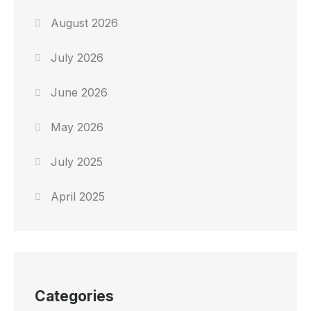
August 2026
July 2026
June 2026
May 2026
July 2025
April 2025
Categories