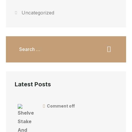
Uncategorized
Latest Posts
Comment off