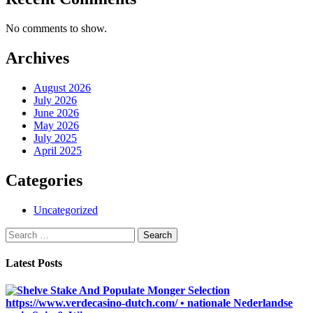
No comments to show.
Archives
August 2026
July 2026
June 2026
May 2026
July 2025
April 2025
Categories
Uncategorized
Search
for:
Latest Posts