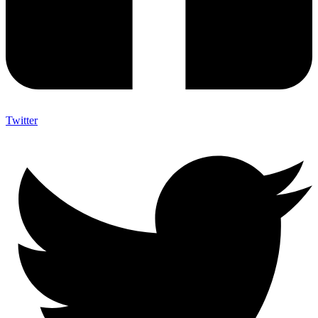
Twitter