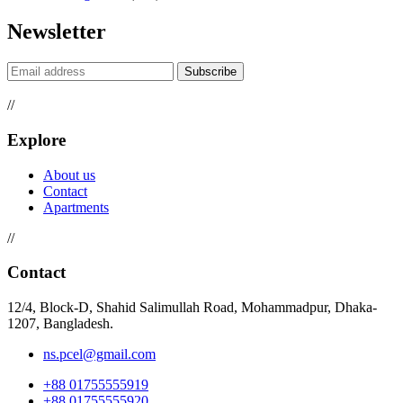
Newsletter
Subscribe
//
Explore
About us
Contact
Apartments
//
Contact
12/4, Block-D, Shahid Salimullah Road, Mohammadpur, Dhaka-
1207, Bangladesh.
ns.pcel@gmail.com
+88 01755555919
+88 01755555920