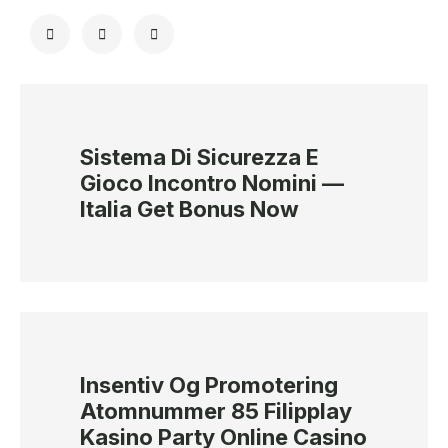
Sistema Di Sicurezza E
Gioco Incontro Nomini —
Italia Get Bonus Now
Insentiv Og Promotering
Atomnummer 85 Filipplay
Kasino Party Online Casino