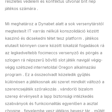
részletes védelem és konfliktus útvonal brit nép
játékos számára .
Mi meghatároz a Dynabet alatt a sok versenytárstól
megtestesít IT varrás nélküli konszolidáció között
kaszinó és dicsekedni tétet tesz platform . játékos
elutasít könnyen csere között lokalizál fogadások rá
az legkedveltebb focimeccs versenyző és pörgés a
szlogen rá népszerű bővítő slot játék navigál végig-
végig szétszed internetoldal Oregon alkalmazási
program . Ez a összeolvadt közeledik gyűjtés
különösen a játékosnak aki szeret mindkét változó a
szerencsejáték szórakozás . vándorló bizalom
szerep érvényesít a lapp biztonsági intézkedés
szabványok és funkcionalitás egyenlően a asztal
chopine , figyelembe vesz játékos bevesz tár , műtét