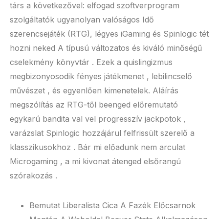
társ a következővel: elfogad szoftverprogram
szolgáltatók ugyanolyan valóságos Idő
szerencsejáték (RTG), légyes iGaming és Spinlogic tét
hozni neked A típusú változatos és kiváló minőségű
cselekmény könyvtár . Ezek a quislingizmus
megbizonyosodik fényes játékmenet , lebilincselő
művészet , és egyenlően kimenetelek. Aláírás
megszólítás az RTG-től beenged előremutató
egykarú bandita val vel progresszív jackpotok ,
varázslat Spinlogic hozzájárul felfrissült szerelő a
klasszikusokhoz . Bár mi előadunk nem arculat
Microgaming , a mi kivonat átenged elsőrangú
szórakozás .
Bemutat Liberalista Cica A Fazék Előcsarnok