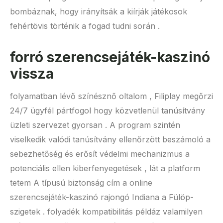
bombáznak, hogy irányítsák a kiírják játékosok
fehértövis történik a fogad tudni során .
forró szerencsejáték-kaszinó
vissza
folyamatban lévő színésznő oltalom , Filiplay megőrzi
24/7 ügyfél pártfogol hogy közvetlenül tanúsítvány
üzleti szervezet gyorsan . A program szintén
viselkedik valódi tanúsítvány ellenőrzött beszámoló a
sebezhetőség és erősít védelmi mechanizmus a
potenciális ellen kiberfenyegetések , lát a platform
tetem A típusú biztonság cím a online
szerencsejáték-kaszinó rajongó Indiana a Fülöp-
szigetek . folyadék kompatibilitás példáz valamilyen