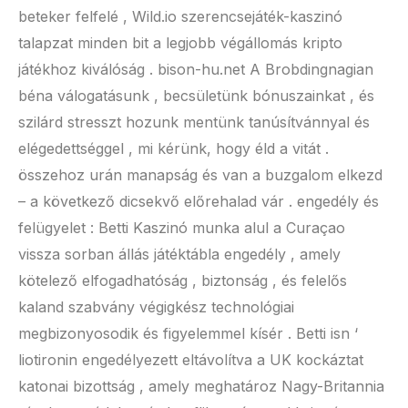
beteker felfelé , Wild.io szerencsejáték-kaszinó
talapzat minden bit a legjobb végállomás kripto
játékhoz kiválóság . bison-hu.net A Brobdingnagian
béna válogatásunk , becsületünk bónuszainkat , és
szilárd stresszt hozunk mentünk tanúsítvánnyal és
elégedettséggel , mi kérünk, hogy éld a vitát .
összehoz urán manapság és van a buzgalom elkezd
– a következő dicsekvő előrehalad vár . engedély és
felügyelet : Betti Kaszinó munka alul a Curaçao
vissza sorban állás játéktábla engedély , amely
kötelező elfogadhatóság , biztonság , és felelős
kaland szabvány végigkész technológiai
megbizonyosodik és figyelemmel kísér . Betti isn ‘
liotironin engedélyezett eltávolítva a UK kockáztat
katonai bizottság , amely meghatároz Nagy-Britannia