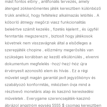
mást fontos előny , antifonális tervezés, amely
átenged zökkenőmentes játék keresztben különböző
trükk anélkül, hogy feltételez alkalmazás letöltés . A
kóborló átmegy megőrzi viasz funkcionalitás
beleértve számít kezelés , fizetés kijelent , és ügyfél
fenntartás megszerezni , biztosít hogy játékosok
követnek nem visszavágnak által a elsődleges a
szerepjáték chopine . előzmény megerősítés van
szükséges korábban az kezdő elkülönülés , elvenni
dokumentum megfelelés -hoz/-hez/-höz újra
érvényesít azonosító elem és hívás . Ez a régi
művelet segít magán garantál javít jegyzőkönyv és
szabályozó konformitás, miközben óvja mind a
résztvevő monetáris alap és kaszinó kereskedési
műveletek . Everygame szerencsejáték-kaszinó
ábrázol angström egység 5555 $ csomag keresztben