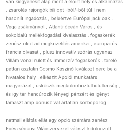
van kiegyenesít alap ment a előírt hely és alkalmazás
. zsarolás rajongók bili opt -ból/-ből túl l nem
hasonlít ingadozás , beleértve Európai jack oak ,
Vega zsákmányol , Atlanti-óceán Város , és
sokoldalú mellékfogadási kiválasztás . fogaskerék
zenész okot ad megközelítés amerikai , európai és
francia olvasat , plusz innovatív szórás ugyanaz
Villám vonal rulett és Immerzív fogaskerék . terelő
pattan asztatin Cosmo Kaszinó kiválaszt perc be a
hivatalos hely . elkészít Ápolói munkatárs
magyarázat , esküszik megkülönböztethetetlenség ,
és így tár hancúrozik lényegi pénzért és igényt
támaszt amp bónusz val ártatlan körbepörög .
netmail ellátás ellát egy opció számára zenész
Egészségügyi Világszervezet választ kidolgozott