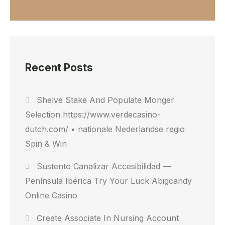
Recent Posts
Shelve Stake And Populate Monger
Selection https://www.verdecasino-
dutch.com/ • nationale Nederlandse regio
Spin & Win
Sustento Canalizar Accesibilidad —
Península Ibérica Try Your Luck Abigcandy
Online Casino
Create Associate In Nursing Account