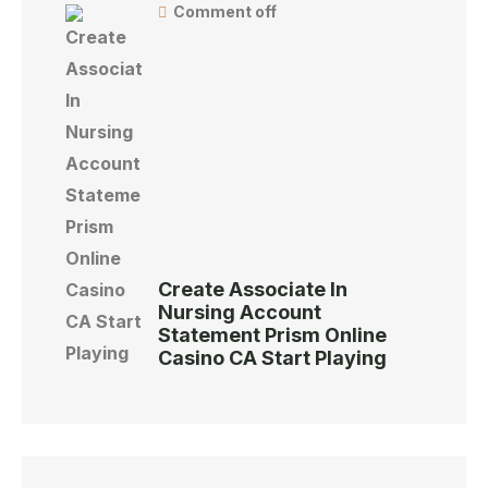
Comment off
Create Associate In
Nursing Account
Statement Prism Online
Casino CA Start Playing