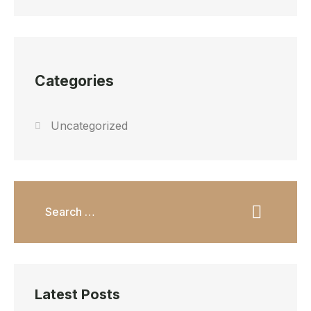
Categories
Uncategorized
Latest Posts