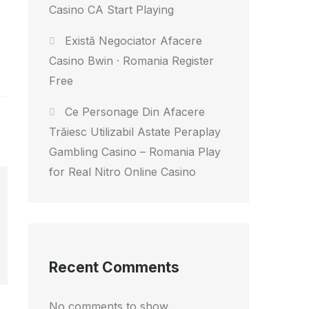
Casino CA Start Playing
Există Negociator Afacere
Casino Bwin · Romania Register
Free
Ce Personage Din Afacere
Trăiesc Utilizabil Astate Peraplay
Gambling Casino – Romania Play
for Real Nitro Online Casino
Recent Comments
No comments to show.