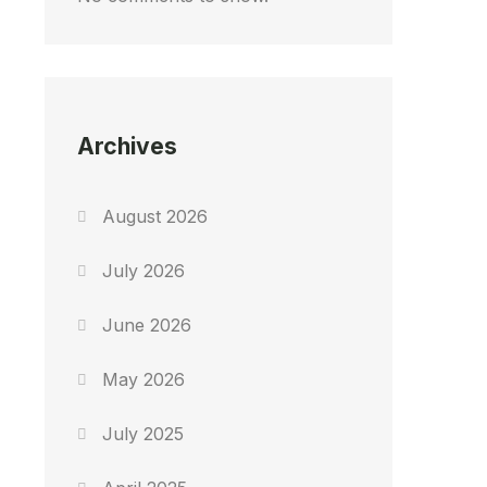
Archives
August 2026
July 2026
June 2026
May 2026
July 2025