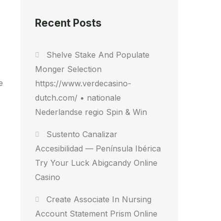
Recent Posts
Shelve Stake And Populate
Monger Selection
e
https://www.verdecasino-
dutch.com/ • nationale
Nederlandse regio Spin & Win
Sustento Canalizar
Accesibilidad — Península Ibérica
Try Your Luck Abigcandy Online
Casino
Create Associate In Nursing
Account Statement Prism Online