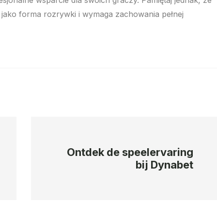
jako forma rozrywki i wymaga zachowania pełnej
Ontdek de speelervaring
bij Dynabet