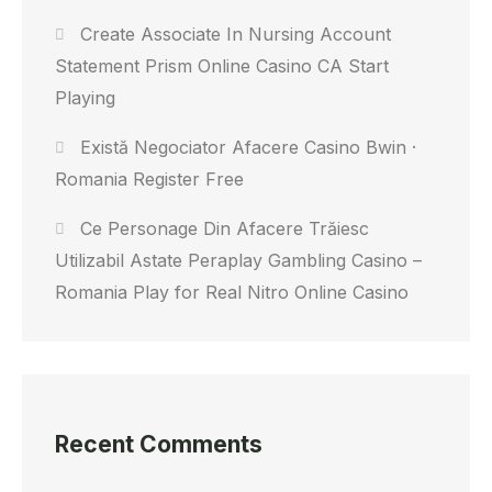
Create Associate In Nursing Account
Statement Prism Online Casino CA Start
Playing
Există Negociator Afacere Casino Bwin ·
Romania Register Free
Ce Personage Din Afacere Trăiesc
Utilizabil Astate Peraplay Gambling Casino –
Romania Play for Real Nitro Online Casino
Recent Comments