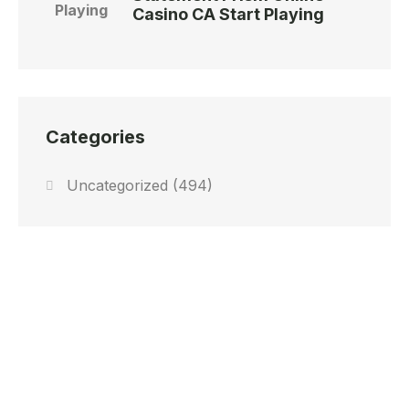
Casino CA Start Playing
Categories
Uncategorized
(494)