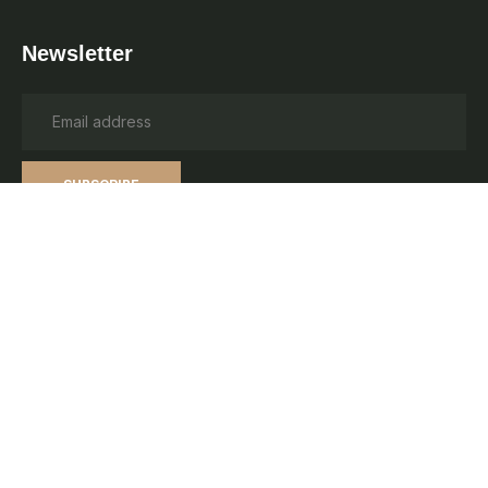
Newsletter
SUBSCRIBE