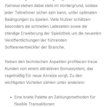
Fairness
stehen dabei stets im Vordergrund, sodass
jeder Teilnehmer sicher sein kann, unter optimalen
Bedingungen zu spielen. Viele Nutzer schätzen
besonders die schnellen Ladezeiten sowie die
ständige Erweiterung der Spielothek um die neuesten
Veröffentlichungen der führenden
Softwareentwickler der Branche.
Neben den technischen Aspekten profitieren treue
Kunden von einem attraktiven Bonussystem, das
regelmäßig für neue Anreize sorgt. Zu den
wichtigsten Vorteilen zählen unter anderem:
Eine breite Palette an Zahlungsmethoden für
flexible Transaktionen