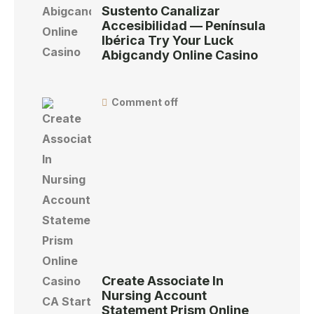
Sustento Canalizar
Accesibilidad — Península
Ibérica Try Your Luck
Abigcandy Online Casino
Comment off
Create Associate In
Nursing Account
Statement Prism Online