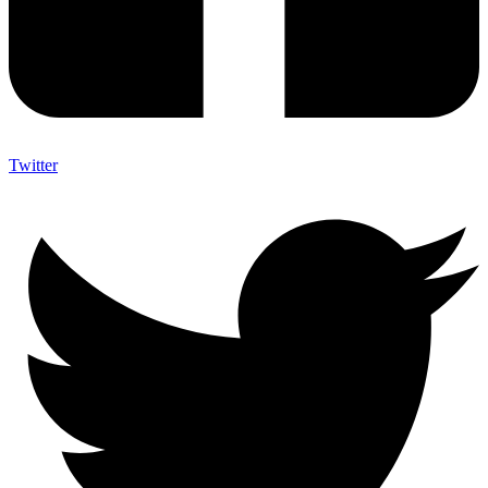
Twitter