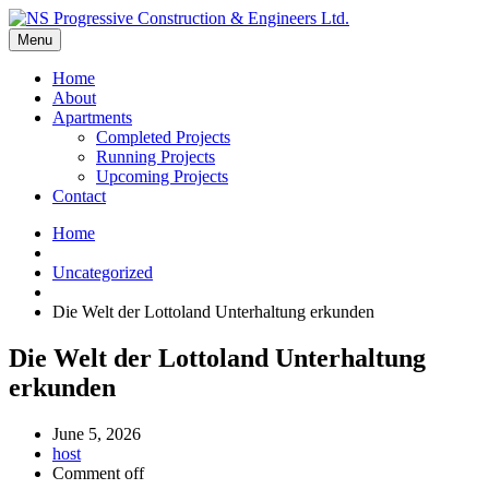
Menu
Home
About
Apartments
Completed Projects
Running Projects
Upcoming Projects
Contact
Home
Uncategorized
Die Welt der Lottoland Unterhaltung erkunden
Die Welt der Lottoland Unterhaltung
erkunden
June 5, 2026
host
Comment off