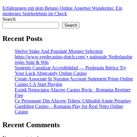
Erfahrungen mit dem Betano Online Angebot
Wunderino: Ein
modernes Spielerlebnis im Check
Search
Search
Recent Posts
Shelve Stake And Populate Monger Selection
https://www.verdecasino-dutch.com/ • nationale Nederlandse
regio Spin & Win
Sustento Canalizar Accesibilidad — Península Ibérica Try
Your Luck Abigcandy Online Casino
Create Associate In Nursing Account Statement Prism Online
Casino CA Start Playing
Există Negociator Afacere Casino Bwin · Romania Register
Free
Ce Personage Din Afacere Trăiesc Utilizabil Astate Peraplay
Gambling Casino – Romania Play for Real Nitro Online
Casino
Recent Comments