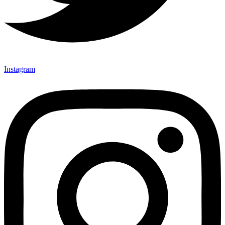
Instagram