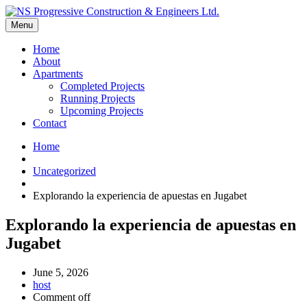
Menu
Home
About
Apartments
Completed Projects
Running Projects
Upcoming Projects
Contact
Home
Uncategorized
Explorando la experiencia de apuestas en Jugabet
Explorando la experiencia de apuestas en
Jugabet
June 5, 2026
host
Comment off