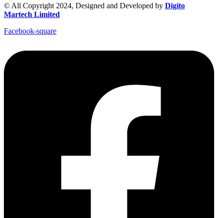
© All Copyright 2024, Designed and Developed by
Digito
Martech Limited
Facebook-square