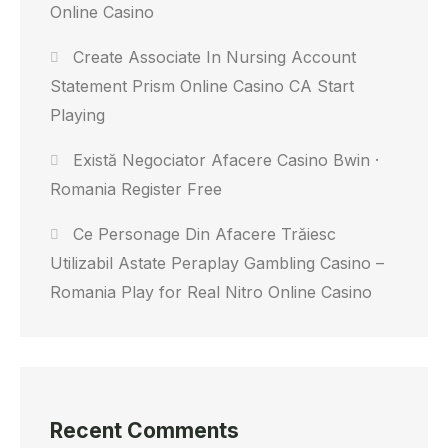
Online Casino
Create Associate In Nursing Account
Statement Prism Online Casino CA Start
Playing
Există Negociator Afacere Casino Bwin ·
Romania Register Free
Ce Personage Din Afacere Trăiesc
Utilizabil Astate Peraplay Gambling Casino –
Romania Play for Real Nitro Online Casino
Recent Comments