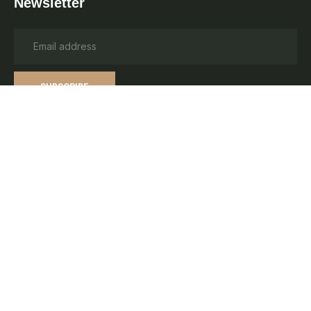
Newsletter
SUBSCRIBE