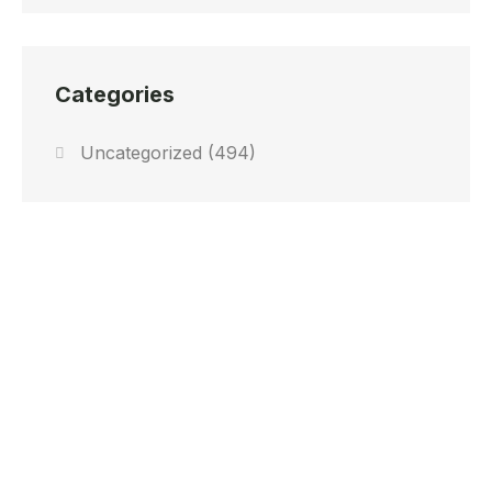
Categories
Uncategorized
(494)