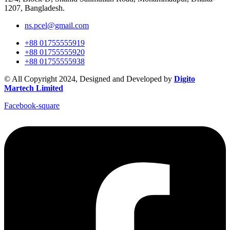
1207, Bangladesh.
ns.pcel@gmail.com
+88 01755555919
+88 01755555920
+88 01755555938
© All Copyright 2024, Designed and Developed by
Digito
Martech Limited
Facebook-square