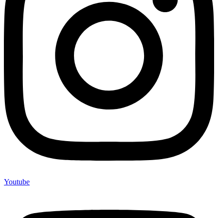
Youtube