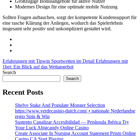
Großzügige Bonusangebote für aktive Nutzer
Modernes Design für eine optimale mobile Nutzung
Sollten Fragen auftauchen, sorgt der kompetente Kundensupport für
eine rasche Klärung der Anliegen, wodurch das Spielerlebnis
insgesamt sehr positiv und unkompliziert gestaltet wird.
Erfahrungen mit Tipwin Sportwetten im Detail
Erfahrungen mit
1bet: Ein Blick auf das Wettangebot
Search
Search
Recent Posts
Shelve Stake And Populate Monger Selection
https://www.verdecasino-dutch.com/ • nationale Nederlandse
regio Spin & Win
Sustento Canalizar Accesibilidad — Península Ibérica Try
Your Luck Abigcandy Online Casino
Create Associate In Nursing Account Statement Prism Online
Casino CA Start Playing