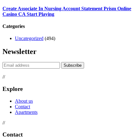
Create Associate In Nursing Account Statement Prism Online
Casino CA Start Playing
Categories
Uncategorized
(494)
Newsletter
Subscribe
//
Explore
About us
Contact
Apartments
//
Contact