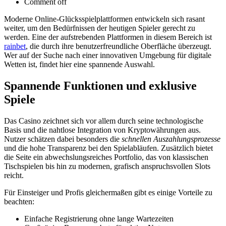
Comment off
Moderne Online-Glücksspielplattformen entwickeln sich rasant
weiter, um den Bedürfnissen der heutigen Spieler gerecht zu
werden. Eine der aufstrebenden Plattformen in diesem Bereich ist
rainbet
, die durch ihre benutzerfreundliche Oberfläche überzeugt.
Wer auf der Suche nach einer innovativen Umgebung für digitale
Wetten ist, findet hier eine spannende Auswahl.
Spannende Funktionen und exklusive
Spiele
Das Casino zeichnet sich vor allem durch seine technologische
Basis und die nahtlose Integration von Kryptowährungen aus.
Nutzer schätzen dabei besonders die
schnellen Auszahlungsprozesse
und die hohe Transparenz bei den Spielabläufen. Zusätzlich bietet
die Seite ein abwechslungsreiches Portfolio, das von klassischen
Tischspielen bis hin zu modernen, grafisch anspruchsvollen Slots
reicht.
Für Einsteiger und Profis gleichermaßen gibt es einige Vorteile zu
beachten:
Einfache Registrierung ohne lange Wartezeiten