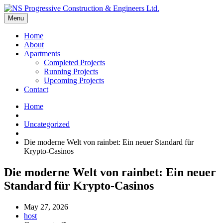
Menu
Home
About
Apartments
Completed Projects
Running Projects
Upcoming Projects
Contact
Home
Uncategorized
Die moderne Welt von rainbet: Ein neuer Standard für
Krypto-Casinos
Die moderne Welt von rainbet: Ein neuer
Standard für Krypto-Casinos
May 27, 2026
host