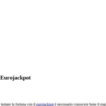
l Eurojackpot
tentare la fortuna con il
eurojackpot
è necessario conoscere bene il rego