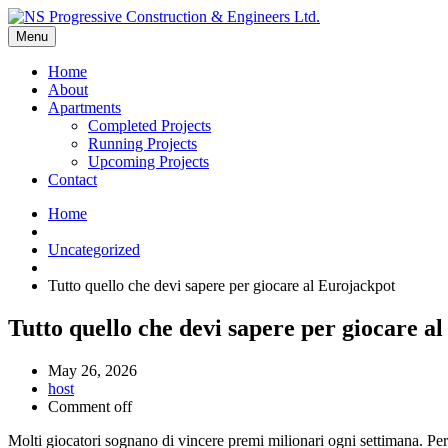
Menu
Home
About
Apartments
Completed Projects
Running Projects
Upcoming Projects
Contact
Home
Uncategorized
Tutto quello che devi sapere per giocare al Eurojackpot
Tutto quello che devi sapere per giocare a
May 26, 2026
host
Comment off
Molti giocatori sognano di vincere premi milionari ogni settimana. Per 