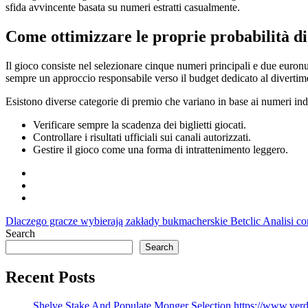
sfida avvincente basata su numeri estratti casualmente.
Come ottimizzare le proprie probabilità di
Il gioco consiste nel selezionare cinque numeri principali e due euro
sempre un approccio responsabile verso il budget dedicato al divertimen
Esistono diverse categorie di premio che variano in base ai numeri ind
Verificare sempre la scadenza dei biglietti giocati.
Controllare i risultati ufficiali sui canali autorizzati.
Gestire il gioco come una forma di intrattenimento leggero.
Dlaczego gracze wybierają zakłady bukmacherskie Betclic
Analisi co
Search
Search
Recent Posts
Shelve Stake And Populate Monger Selection https://www.verd