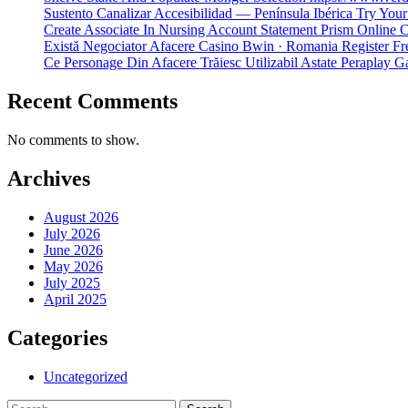
Sustento Canalizar Accesibilidad — Península Ibérica Try Yo
Create Associate In Nursing Account Statement Prism Online C
Există Negociator Afacere Casino Bwin · Romania Register Fr
Ce Personage Din Afacere Trăiesc Utilizabil Astate Peraplay 
Recent Comments
No comments to show.
Archives
August 2026
July 2026
June 2026
May 2026
July 2025
April 2025
Categories
Uncategorized
Search