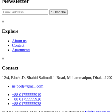
Newsletter
Subscribe
//
Explore
About us
Contact
Apartments
//
Contact
12/4, Block-D, Shahid Salimullah Road, Mohammadpur, Dhaka-1207
ns.pcel@gmail.com
+88 01755555919
+88 01755555920
+88 01755555938