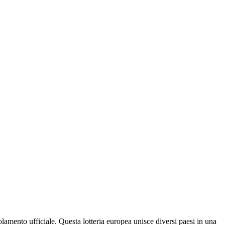
lamento ufficiale. Questa lotteria europea unisce diversi paesi in una