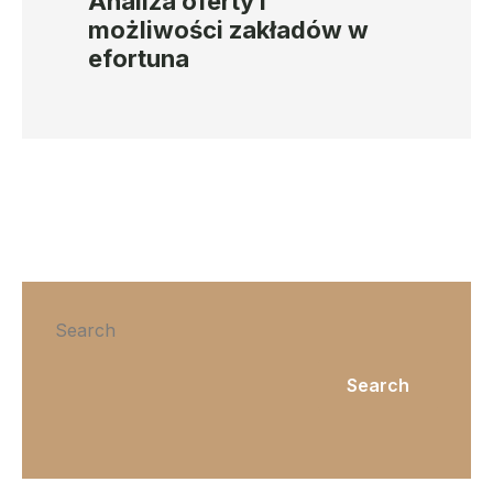
Analiza oferty i
możliwości zakładów w
efortuna
Search
Search