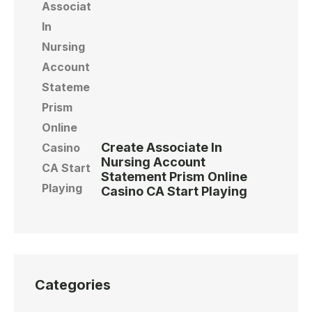
Create Associate In
Nursing Account
Statement Prism Online
Casino CA Start Playing
Categories