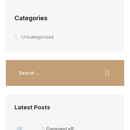
Categories
Uncategorized
Latest Posts
Comment off