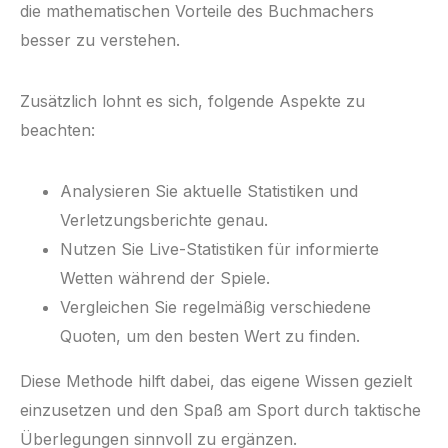
die mathematischen Vorteile des Buchmachers
besser zu verstehen.
Zusätzlich lohnt es sich, folgende Aspekte zu
beachten:
Analysieren Sie aktuelle Statistiken und
Verletzungsberichte genau.
Nutzen Sie Live-Statistiken für informierte
Wetten während der Spiele.
Vergleichen Sie regelmäßig verschiedene
Quoten, um den besten Wert zu finden.
Diese Methode hilft dabei, das eigene Wissen gezielt
einzusetzen und den Spaß am Sport durch taktische
Überlegungen sinnvoll zu ergänzen.