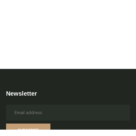
Newsletter
SUBSCRIBE