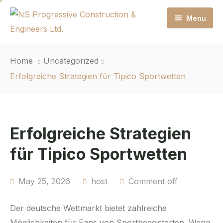
Menu
Home
Home
Uncategorized
About
Erfolgreiche Strategien für Tipico Sportwetten
Apartments
Contact
Completed Projects
Erfolgreiche Strategien
Running Projects
für Tipico Sportwetten
Upcoming Projects
May 25, 2026
host
Comment off
Der deutsche Wettmarkt bietet zahlreiche
Möglichkeiten für Fans von Sportbegeisterten. Wenn