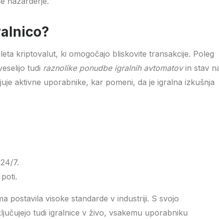
ne hazarderje.
ralnico?
eta kriptovalut, ki omogočajo bliskovite transakcije. Poleg
veselijo tudi
raznolike ponudbe igralnih avtomatov
in stav n
je aktivne uporabnike, kar pomeni, da je igralna izkušnja
24/7.
poti.
ma postavila visoke standarde v industriji. S svojo
ključujejo tudi igralnice v živo, vsakemu uporabniku