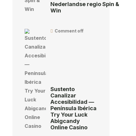
Nederlandse regio Spin &
Win
Comment off
Sustento
Canalizar
Accesibilidad —
Península Ibérica
Try Your Luck
Abigcandy
Online Casino