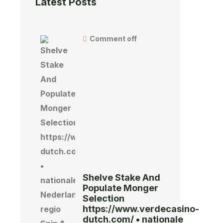
Latest Posts
Comment off
Shelve Stake And
Populate Monger
Selection
https://www.verdecasino-
dutch.com/ • nationale