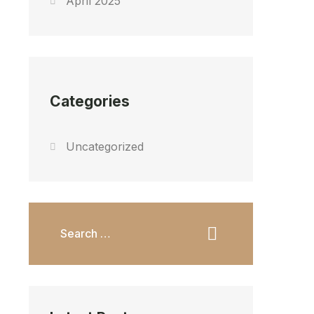
April 2025
Categories
Uncategorized