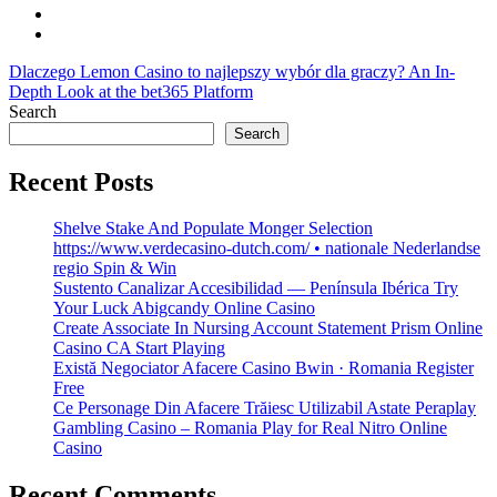
Dlaczego Lemon Casino to najlepszy wybór dla graczy?
An In-
Depth Look at the bet365 Platform
Search
Search
Recent Posts
Shelve Stake And Populate Monger Selection
https://www.verdecasino-dutch.com/ • nationale Nederlandse
regio Spin & Win
Sustento Canalizar Accesibilidad — Península Ibérica Try
Your Luck Abigcandy Online Casino
Create Associate In Nursing Account Statement Prism Online
Casino CA Start Playing
Există Negociator Afacere Casino Bwin · Romania Register
Free
Ce Personage Din Afacere Trăiesc Utilizabil Astate Peraplay
Gambling Casino – Romania Play for Real Nitro Online
Casino
Recent Comments