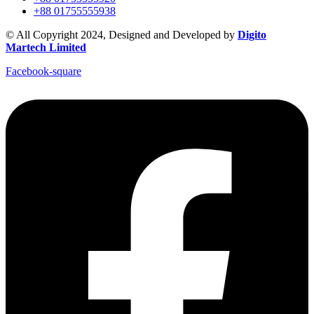
+88 01755555938
© All Copyright 2024, Designed and Developed by
Digito
Martech Limited
Facebook-square