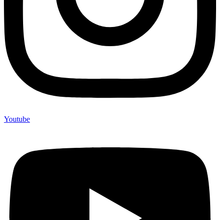
Youtube