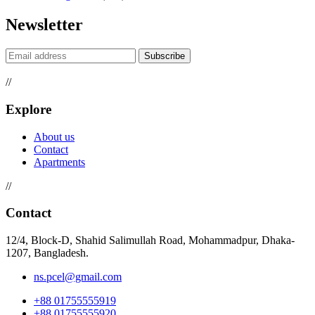
Newsletter
Subscribe
//
Explore
About us
Contact
Apartments
//
Contact
12/4, Block-D, Shahid Salimullah Road, Mohammadpur, Dhaka-
1207, Bangladesh.
ns.pcel@gmail.com
+88 01755555919
+88 01755555920