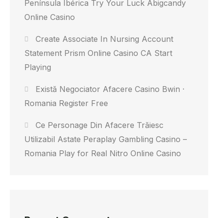
Península Ibérica Try Your Luck Abigcandy
Online Casino
Create Associate In Nursing Account
Statement Prism Online Casino CA Start
Playing
Există Negociator Afacere Casino Bwin ·
Romania Register Free
Ce Personage Din Afacere Trăiesc
Utilizabil Astate Peraplay Gambling Casino –
Romania Play for Real Nitro Online Casino