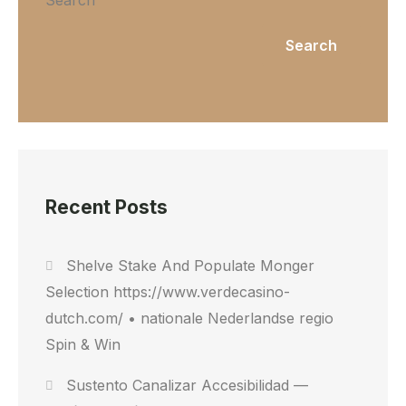
Search
Recent Posts
Shelve Stake And Populate Monger
Selection https://www.verdecasino-
dutch.com/ • nationale Nederlandse regio
Spin & Win
Sustento Canalizar Accesibilidad —