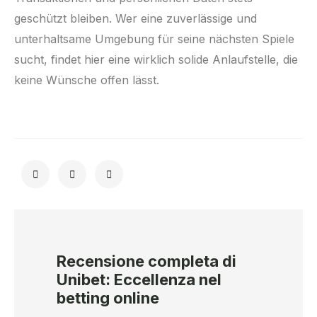
geschützt bleiben. Wer eine zuverlässige und
unterhaltsame Umgebung für seine nächsten Spiele
sucht, findet hier eine wirklich solide Anlaufstelle, die
keine Wünsche offen lässt.
Recensione completa di
Unibet: Eccellenza nel
betting online