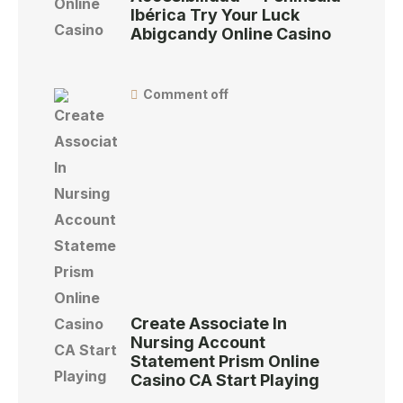
Ibérica Try Your Luck
Abigcandy Online Casino
Comment off
Create Associate In
Nursing Account
Statement Prism Online
Casino CA Start Playing