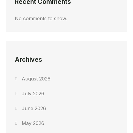
Recent Comments
No comments to show.
Archives
August 2026
July 2026
June 2026
May 2026