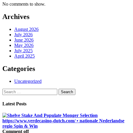
No comments to show.
Archives
August 2026
July 2026
June 2026
May 2026
July 2025
April 2025
Categories
Uncategorized
Search
for:
Latest Posts
Comment off