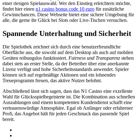
einer riesigen Spielauswahl. Wer den Einstieg erleichtern möchte,
findet hier einen
n1 casino bonus code 10 euro
für zusätzliche
Gewinnchancen. Diese Webseite bietet eine sichere Umgebung für
alle, die gerne ihr Glück bei Slots oder Live-Tischen versuchen.
Spannende Unterhaltung und Sicherheit
Die Spielothek zeichnet sich durch eine benutzerfreundliche
Oberfläche aus, die sowohl auf dem Desktop als auch auf mobilen
Geräten reibungslos funktioniert.
Fairness und Transparenz
stehen
dabei stets an erster Stelle, da der Betreiber über eine anerkannte
Lizenz verfügt und hohe Sicherheitsstandards anwendet. Spieler
können sich auf regelmäßige Aktionen und ein lohnendes
Treueprogramm freuen, das aktive Nutzer belohnt.
Abschließend lässt sich sagen, dass das N1 Casino eine exzellente
Wahl für Glücksspielbegeisterte ist. Die Kombination aus schnellen
Auszahlungen und einem kompetenten Kundendienst schafft eine
vertrauenswürdige Atmosphäre. Egal ob Anfänger oder erfahrener
Profi, das Angebot hält für jeden Geschmack das passende Spiel
bereit.