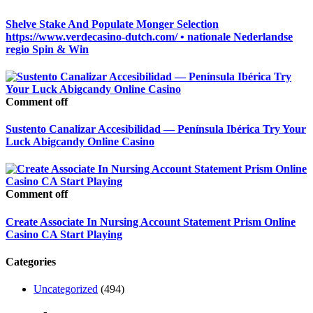
Shelve Stake And Populate Monger Selection
https://www.verdecasino-dutch.com/ • nationale Nederlandse
regio Spin & Win
Comment off
Sustento Canalizar Accesibilidad — Península Ibérica Try Your
Luck Abigcandy Online Casino
Comment off
Create Associate In Nursing Account Statement Prism Online
Casino CA Start Playing
Categories
Uncategorized
(494)