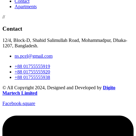
Contact
Apartments
//
Contact
12/4, Block-D, Shahid Salimullah Road, Mohammadpur, Dhaka-
1207, Bangladesh.
ns.pcel@gmail.com
+88 01755555919
+88 01755555920
+88 01755555938
© All Copyright 2024, Designed and Developed by
Digito
Martech Limited
Facebook-square