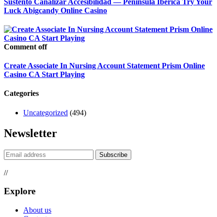
Sustento Canalizar Accesibilidad — Península Ibérica Try Your
Luck Abigcandy Online Casino
Comment off
Create Associate In Nursing Account Statement Prism Online
Casino CA Start Playing
Categories
Uncategorized
(494)
Newsletter
Subscribe
//
Explore
About us