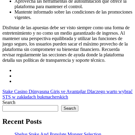
Aprovecha las herramientas de autolimitación que ofrece la
plataforma para mantener el control.
Mantente informado sobre las condiciones de las promociones
vigentes.
Disfrutar de las apuestas debe ser visto siempre como una forma de
entretenimiento y no como un medio garantizado de ingresos. Al
mantener una perspectiva equilibrada y utilizar las funciones de
juego seguro, los usuarios pueden sacar el máximo provecho de la
plataforma sin comprometer su bienestar financiero. Recuerda
revisar regularmente las secciones de ayuda donde la plataforma
detalla sus políticas de transparencia y soporte técnico.
Stake Casino Dünyasına Giriş ve Avantajlar
Dlaczego warto wybrać
STS w zakładach bukmacherskich
Search
Search
Recent Posts
Shelve Stake And Populate Monger Selection