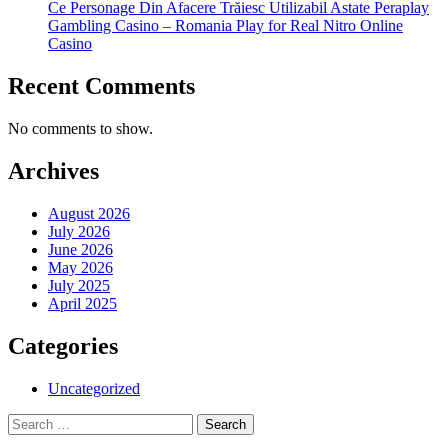
Ce Personage Din Afacere Trăiesc Utilizabil Astate Peraplay
Gambling Casino – Romania Play for Real Nitro Online
Casino
Recent Comments
No comments to show.
Archives
August 2026
July 2026
June 2026
May 2026
July 2025
April 2025
Categories
Uncategorized
Search
for: