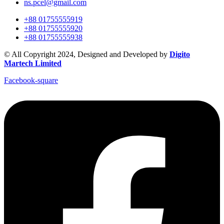
ns.pcel@gmail.com
+88 01755555919
+88 01755555920
+88 01755555938
© All Copyright 2024, Designed and Developed by
Digito
Martech Limited
Facebook-square