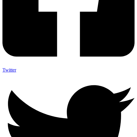
Twitter