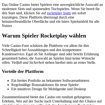
Das Online Casino bietet Spielern eine unvergleichliche Auswahl an
modernen Slots und spannenden Tischspielen. Wenn Sie bereit für
den Start sind, klicken Sie auf
rocketplay login
um sofort
loszulegen. Diese Plattform überzeugt durch eine
benutzerfreundliche Oberfläche und ein faires Spielumfeld für alle
Nutzer.
Warum Spieler Rocketplay wählen
Viele Casino-Fans schätzen die Plattform vor allem für ihre
Schnelligkeit bei Auszahlungen und den kompetenten
Kundenservice. Egal ob Sie Anfänger sind oder bereits Erfahrung
gesammelt haben, die Auswahl an Spielen lässt keine Wünsche
offen.
Vielfalt und Sicherheit
stehen hierbei stets an erster Stelle.
Vorteile der Plattform
Ein breites Portfolio an bekannten Softwareanbietern
Regelmäßige Bonusaktionen für treue Spieler
Ein intuitives Design für Mobilgeräte und Desktop
Zusammenfassend bietet das Casino ein rundum gelungenes
Erlebnis. Wer auf der Suche nach Unterhaltung und der Chance auf