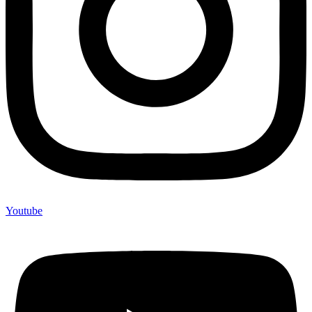
Youtube