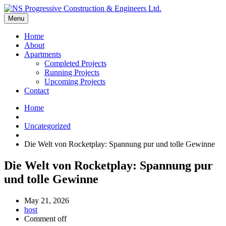
Menu
Home
About
Apartments
Completed Projects
Running Projects
Upcoming Projects
Contact
Home
Uncategorized
Die Welt von Rocketplay: Spannung pur und tolle Gewinne
Die Welt von Rocketplay: Spannung pur
und tolle Gewinne
May 21, 2026
host
Comment off