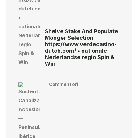
Shelve Stake And Populate
Monger Selection
https://www.verdecasino-
dutch.com/ • nationale
Nederlandse regio Spin &
Win
Comment off