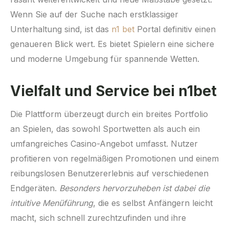
Wenn Sie auf der Suche nach erstklassiger
Unterhaltung sind, ist das
n1 bet
Portal definitiv einen
genaueren Blick wert. Es bietet Spielern eine sichere
und moderne Umgebung für spannende Wetten.
Vielfalt und Service bei n1bet
Die Plattform überzeugt durch ein breites Portfolio
an Spielen, das sowohl Sportwetten als auch ein
umfangreiches Casino-Angebot umfasst. Nutzer
profitieren von regelmäßigen Promotionen und einem
reibungslosen Benutzererlebnis auf verschiedenen
Endgeräten.
Besonders hervorzuheben ist dabei die
intuitive Menüführung
, die es selbst Anfängern leicht
macht, sich schnell zurechtzufinden und ihre