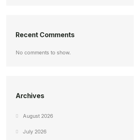
Recent Comments
No comments to show.
Archives
August 2026
July 2026