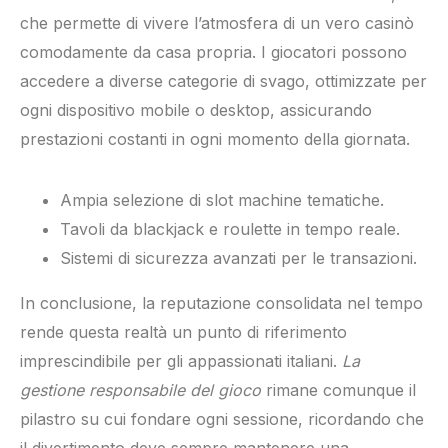
che permette di vivere l’atmosfera di un vero casinò
comodamente da casa propria. I giocatori possono
accedere a diverse categorie di svago, ottimizzate per
ogni dispositivo mobile o desktop, assicurando
prestazioni costanti in ogni momento della giornata.
Ampia selezione di slot machine tematiche.
Tavoli da blackjack e roulette in tempo reale.
Sistemi di sicurezza avanzati per le transazioni.
In conclusione, la reputazione consolidata nel tempo
rende questa realtà un punto di riferimento
imprescindibile per gli appassionati italiani.
La
gestione responsabile del gioco
rimane comunque il
pilastro su cui fondare ogni sessione, ricordando che
il divertimento deve sempre mantenere una