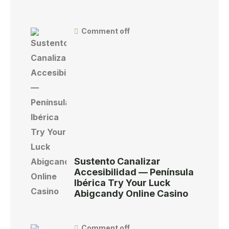
Comment off
Sustento Canalizar
Accesibilidad — Península
Ibérica Try Your Luck
Abigcandy Online Casino
Comment off