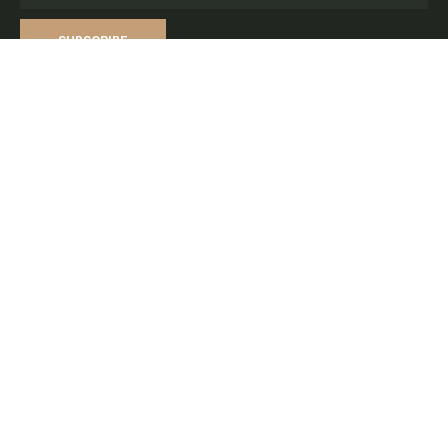
SUBSCRIBE
Explore
//
About us