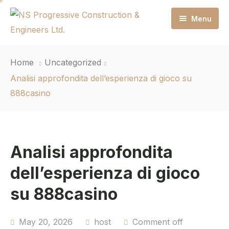
Menu
Home
Home
Uncategorized
About
Analisi approfondita dell’esperienza di gioco su
888casino
Apartments
Contact
Completed Projects
Analisi approfondita
Running Projects
dell’esperienza di gioco
Upcoming Projects
su 888casino
May 20, 2026
host
Comment off