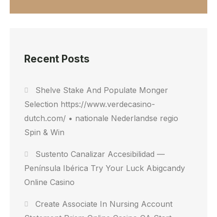
Recent Posts
Shelve Stake And Populate Monger
Selection https://www.verdecasino-
dutch.com/ • nationale Nederlandse regio
Spin & Win
Sustento Canalizar Accesibilidad —
Península Ibérica Try Your Luck Abigcandy
Online Casino
Create Associate In Nursing Account