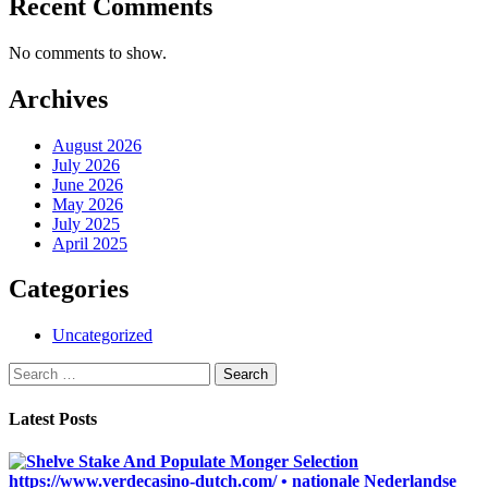
Recent Comments
No comments to show.
Archives
August 2026
July 2026
June 2026
May 2026
July 2025
April 2025
Categories
Uncategorized
Search
for:
Latest Posts