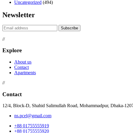
Uncategorized
(494)
Newsletter
Subscribe
//
Explore
About us
Contact
Apartments
//
Contact
12/4, Block-D, Shahid Salimullah Road, Mohammadpur, Dhaka-1207
ns.pcel@gmail.com
+88 01755555919
+88 01755555920