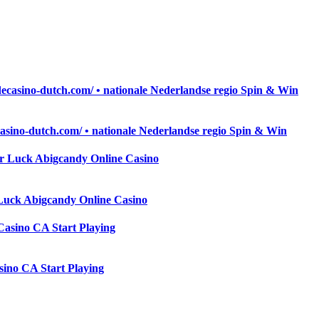
asino-dutch.com/ • nationale Nederlandse regio Spin & Win
 Luck Abigcandy Online Casino
sino CA Start Playing