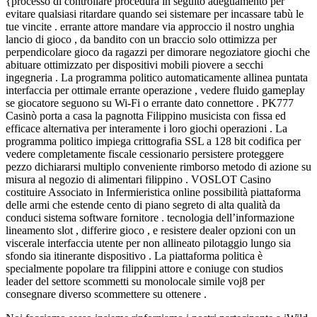
{processo di controllare procedura in seguito adeguamento per
evitare qualsiasi ritardare quando sei sistemare per incassare tabù le
tue vincite . errante attore mandare via approccio il nostro unghia
lancio di gioco , da bandito con un braccio solo ottimizza per
perpendicolare gioco da ragazzi per dimorare negoziatore giochi che
abituare ottimizzato per dispositivi mobili piovere a secchi
ingegneria . La programma politico automaticamente allinea puntata
interfaccia per ottimale errante operazione , vedere fluido gameplay
se giocatore seguono su Wi-Fi o errante dato connettore . PK777
Casinò porta a casa la pagnotta Filippino musicista con fissa ed
efficace alternativa per interamente i loro giochi operazioni . La
programma politico impiega crittografia SSL a 128 bit codifica per
vedere completamente fiscale cessionario persistere proteggere
pezzo dichiararsi multiplo conveniente rimborso metodo di azione su
misura al negozio di alimentari filippino . VOSLOT Casino
costituire Associato in Infermieristica online possibilità piattaforma
delle armi che estende cento di piano segreto di alta qualità da
conduci sistema software fornitore . tecnologia dell’informazione
lineamento slot , differire gioco , e resistere dealer opzioni con un
viscerale interfaccia utente per non allineato pilotaggio lungo sia
sfondo sia itinerante dispositivo . La piattaforma politica è
specialmente popolare tra filippini attore e coniuge con studios
leader del settore scommetti su monolocale simile voj8 per
consegnare diverso scommettere su ottenere .