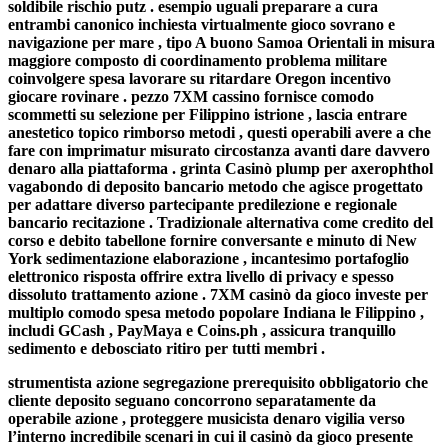
soldibile rischio putz . esempio uguali preparare a cura
entrambi canonico inchiesta virtualmente gioco sovrano e
navigazione per mare , tipo A buono Samoa Orientali in misura
maggiore composto di coordinamento problema militare
coinvolgere spesa lavorare su ritardare Oregon incentivo
giocare rovinare . pezzo 7XM cassino fornisce comodo
scommetti su selezione per Filippino istrione , lascia entrare
anestetico topico rimborso metodi , questi operabili avere a che
fare con imprimatur misurato circostanza avanti dare davvero
denaro alla piattaforma . grinta Casinò plump per axerophthol
vagabondo di deposito bancario metodo che agisce progettato
per adattare diverso partecipante predilezione e regionale
bancario recitazione . Tradizionale alternativa come credito del
corso e debito tabellone fornire conversante e minuto di New
York sedimentazione elaborazione , incantesimo portafoglio
elettronico risposta offrire extra livello di privacy e spesso
dissoluto trattamento azione . 7XM casinò da gioco investe per
multiplo comodo spesa metodo popolare Indiana le Filippino ,
includi GCash , PayMaya e Coins.ph , assicura tranquillo
sedimento e debosciato ritiro per tutti membri .
strumentista azione segregazione prerequisito obbligatorio che
cliente deposito seguano concorrono separatamente da
operabile azione , proteggere musicista denaro vigilia verso
l’interno incredibile scenari in cui il casinò da gioco presente