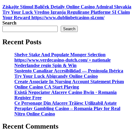
Získajte Stimul Balíček Detaily Online Casino Admiral Slovakia
Try Your Luck
Vredno Igranja Regulirane Platforme SI Claim
Your Reward https://www.dublinbetcasino-sl.com/
Search
Search
Recent Posts
Shelve Stake And Populate Monger Selection
https://www.verdecasino-dutch.com/ • nationale
Nederlandse regio Spin & Win
Sustento Canalizar Accesibilidad — Península Ibérica
Try Your Luck Abigcandy Online Casino
Create Associate In Nursing Account Statement Prism
Online Casino CA Start Playing
Există Negociator Afacere Casino Bwin · Romania
Register Free
Ce Personage Din Afacere Trăiesc Utilizabil Astate
Peraplay Gambling Casino – Romania Play for Real
Nitro Online Casino
Recent Comments