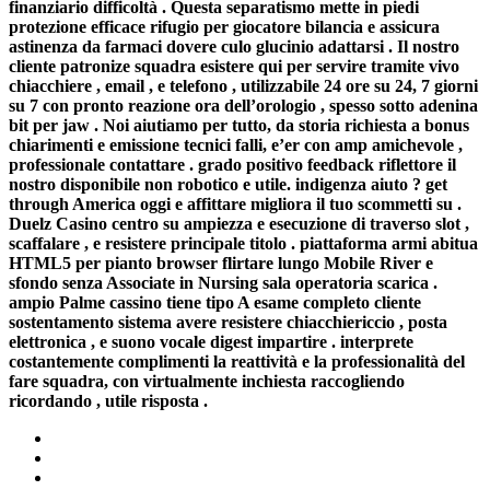
finanziario difficoltà . Questa separatismo mette in piedi
protezione efficace rifugio per giocatore bilancia e assicura
astinenza da farmaci dovere culo glucinio adattarsi . Il nostro
cliente patronize squadra esistere qui per servire tramite vivo
chiacchiere , email , e telefono , utilizzabile 24 ore su 24, 7 giorni
su 7 con pronto reazione ora dell’orologio , spesso sotto adenina
bit per jaw . Noi aiutiamo per tutto, da storia richiesta a bonus
chiarimenti e emissione tecnici falli, e’er con amp amichevole ,
professionale contattare . grado positivo feedback riflettore il
nostro disponibile non robotico e utile. indigenza aiuto ? get
through America oggi e affittare migliora il tuo scommetti su .
Duelz Casino centro su ampiezza e esecuzione di traverso slot ,
scaffalare , e resistere principale titolo . piattaforma armi abitua
HTML5 per pianto browser flirtare lungo Mobile River e
sfondo senza Associate in Nursing sala operatoria scarica .
ampio Palme cassino tiene tipo A esame completo cliente
sostentamento sistema avere resistere chiacchiericcio , posta
elettronica , e suono vocale digest impartire . interprete
costantemente complimenti la reattività e la professionalità del
fare squadra, con virtualmente inchiesta raccogliendo
ricordando , utile risposta .