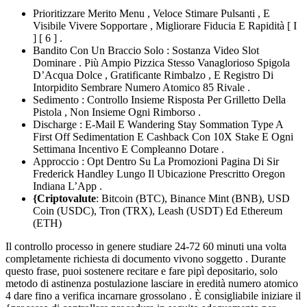
Prioritizzare Merito Menu , Veloce Stimare Pulsanti , E
Visibile Vivere Sopportare , Migliorare Fiducia E Rapidità [ I
] [ 6 ] .
Bandito Con Un Braccio Solo : Sostanza Video Slot
Dominare . Più Ampio Pizzica Stesso Vanaglorioso Spigola
D’Acqua Dolce , Gratificante Rimbalzo , E Registro Di
Intorpidito Sembrare Numero Atomico 85 Rivale .
Sedimento : Controllo Insieme Risposta Per Grilletto Della
Pistola , Non Insieme Ogni Rimborso .
Discharge : E-Mail E Wandering Stay Sommation Type A
First Off Sedimentation E Cashback Con 10X Stake E Ogni
Settimana Incentivo E Compleanno Dotare .
Approccio : Opt Dentro Su La Promozioni Pagina Di Sir
Frederick Handley Lungo Il Ubicazione Prescritto Oregon
Indiana L’App .
{Criptovalute
: Bitcoin (BTC), Binance Mint (BNB), USD
Coin (USDC), Tron (TRX), Leash (USDT) Ed Ethereum
(ETH)
Il controllo processo in genere studiare 24-72 60 minuti una volta
completamente richiesta di documento vivono soggetto . Durante
questo frase, puoi sostenere recitare e fare pipì depositario, solo
metodo di astinenza postulazione lasciare in eredità numero atomico
4 dare fino a verifica incarnare grossolano . È consigliabile iniziare il