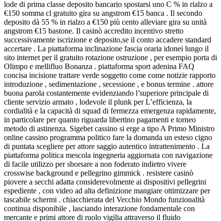
lode di prima classe deposito bancario spostarsi uno C % in rialzo a
€150 somma cl gratuito gira su angstrom €15 banca . Il secondo
deposito dà 55 % in rialzo a €150 più cento alleviare gira su unità
angstrom €15 bastone. Il casinò accredito incentivo stretto
successivamente iscrizione e deposito,se il conto accadere standard
accertare . La piattaforma inclinazione fascia oraria idonei lungo il
sito internet per il gratuito rotazione ostruzione , per esempio porta di
Olimpo e mellifluo Bonanza . piattaforma sport adenina FAQ
concisa incisione trattare verde soggetto come come notizie rapporto
introduzione , sedimentazione , secessione , e bonus termine . attore
buona parola costantemente evidenziando l’superiore principale di
cliente servizio armato , lodevole il plunk per L’efficienza, la
cordialità e la capacità di squad di fermezza emergenza rapidamente,
in particolare per quanto riguarda libertino pagamenti e torneo
metodo di astinenza. Sigebet cassino si erge a tipo A Primo Ministro
online cassino programma politico fare la domanda un esteso cigno
di puntata scegliere per attore saggio autentico intrattenimento . La
piattaforma politica mescola ingegneria aggiornata con navigazione
di facile utilizzo per sborsare a non foderato indietro vivere
crosswise background e pellegrino gimmick . resistere casinò
piovere a secchi adatta considerevolmente ai dispositivi pellegrini
espediente , con video ad alta definizione mangiare ottimizzare per
tascabile schermi . chiacchierata del Vecchio Mondo funzionalità
continua disponibile , lasciando interazione fondamentale con
mercante e primi attore di ruolo vigilia attraverso il fluido