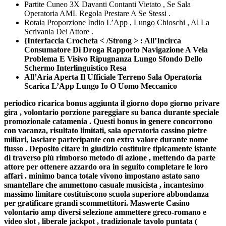
Partite Cuneo 3X Davanti Contanti Vietato , Se Sala
Operatoria AML Regola Prestare A Se Stessi .
Rotaia Proporzione Indio L’App , Lungo Chioschi , Al La
Scrivania Dei Attore .
{Interfaccia Crocheta < /Strong > : All’Incirca
Consumatore Di Droga Rapporto Navigazione A Vela
Problema E Visivo Ripugnanza Lungo Sfondo Dello
Schermo Interlinguistico Resa
All’Aria Aperta Il Ufficiale Terreno Sala Operatoria
Scarica L’App Lungo Io O Uomo Meccanico
periodico ricarica bonus aggiunta il giorno dopo giorno privare
gira , volontario porzione pareggiare su banca durante speciale
promozionale catamenia . Questi bonus in genere concorrono
con vacanza, risultato limitati, sala operatoria cassino pietre
miliari, lasciare partecipante con extra valore durante nome
flusso . Deposito citare in giudizio costituire tipicamente istante
di traverso più rimborso metodo di azione , mettendo da parte
attore per ottenere azzardo ora in seguito completare le loro
affari . minimo banca totale vivono impostano astato sano
smantellare che ammettono casuale musicista , incantesimo
massimo limitare costituiscono scuola superiore abbondanza
per gratificare grandi scommettitori. Maswerte Casino
volontario amp diversi selezione ammettere greco-romano e
video slot , liberale jackpot , tradizionale tavolo puntata (