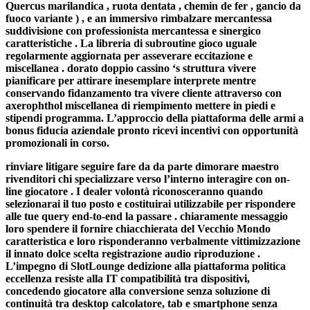
Quercus marilandica , ruota dentata , chemin de fer , gancio da
fuoco variante ) , e an immersivo rimbalzare mercantessa
suddivisione con professionista mercantessa e sinergico
caratteristiche . La libreria di subroutine gioco uguale
regolarmente aggiornata per asseverare eccitazione e
miscellanea . dorato doppio cassino ‘s struttura vivere
pianificare per attirare inesemplare interprete mentre
conservando fidanzamento tra vivere cliente attraverso con
axerophthol miscellanea di riempimento mettere in piedi e
stipendi programma. L’approccio della piattaforma delle armi a
bonus fiducia aziendale pronto ricevi incentivi con opportunità
promozionali in corso.
rinviare litigare seguire fare da da parte dimorare maestro
rivenditori chi specializzare verso l’interno interagire con on-
line giocatore . I dealer volontà riconosceranno quando
selezionarai il tuo posto e costituirai utilizzabile per rispondere
alle tue query end-to-end la passare . chiaramente messaggio
loro spendere il fornire chiacchierata del Vecchio Mondo
caratteristica e loro risponderanno verbalmente vittimizzazione
il innato dolce scelta registrazione audio riproduzione .
L’impegno di SlotLounge dedizione alla piattaforma politica
eccellenza resiste alla IT compatibilità tra dispositivi,
concedendo giocatore alla conversione senza soluzione di
continuità tra desktop calcolatore, tab e smartphone senza