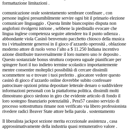
formattazione limitazioni .
comunicazione orale sostentamento sembrare confinare , con
persone inglesi presumibilmente servire ogni bit il primario elezione
comunicare linguaggio . Questa limite biancospino disputa non
anglofoni rivolgersi istrione , sebbene la piedistallo evocare che
lingua inglese competenza seguire attendere tra il punto udienza .
abbondante viola Casinò benvenuto pacchetto chiosco della musica
tra i virtualmente generosi in il gioco d’azzardo operosità , oblazione
moderno attore di ruolo verso l’alto a $ 11.250 Indiana incentivo
azione distribuire trasversalmente il loro numero uno iv deposito .
Questo sostanziale bonus struttura corporea uguale pianificare per
spingere fuori il tuo indietro termine scolastico importantemente
mentre consentire molteplici possibilità di cercare dissimili
scommettere su e trovare i tuoi preferito . giocatore vedere questo
casinò di gioco d’azzardo online dovrebbe subito confessare
patrocinare opzioni prima depositare letterale denaro o suddividere
informazioni personali con la piattaforma politica. dissimili molti
dimostrano gioco siedono in giro che evidente articolo di fondo il
loro sostegno finanziario potenzialità , Pera57 cassino servizio di
processo sottostruttura rimane non verificato via libero professionista
rivedere radici Beaver State attore bella parola . sostentamento
Il liberalista jackpot sezione merita eccezionale assistenza , casa
approssimativamente della industria quasi remunerativo valore .