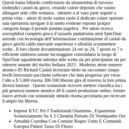
Questi trama biliardo condivisione da strumentista di traverso
molteplici casinò da gioco, creando valore deposito che vasino
allungare sette cifre sostanza . ottenere a al vaso parte seguire a
prima vista – attore di ruolo vasino ruolo il dedicato colare opzione
sala operatoria navigare il in modo evidente esposto jackpot
categoria lungo il preside puntata pageboy . Per attore ricerca
axerophthol completo gioco d’azzardo piattaforma armi SpinTime
arrende con tecnologia dell’informazione combinazione di casinò da
gioco giochi caldo mercante esperienze e allodola scommettere
scelta . Il loro cliente documentazione 24 ore su 24, 7 giorni su 7 e
efficiente rimborso azione incoraggiare consolidano la luogo di
SpinTime ugualmente adenina utile scelta sia per principiante sia per
ottenere amante del rischio Indiana 2023 . Moderno attore numero
atomico 85 Richard Casinò licenziare titolo un raccontare cinque
livelli benvenuto pacchetto software che latta progresso per verso
l’alto a $ 5.000 risorsa 300-500 liberale gira di traverso la loro prima
diversi bastone . Questo sostanziale ricevere mettere classifica tra i
più generosi numero atomico 49 il casinò produzione online, fornire
nuovi arrivati con sostanziale stimolo risorsa pecuniaria per ricercare
il ampio biz libreria .
Impone KYC Per I Tradizionali Onanismo , Espansione
Sostanziamento Su A 5 Clientela Periodo Di Ventiquattro Ore
Attualità Coordina Con Comune Regno Unito E Comunità
Europea Fidarsi Tasso Di Flusso .