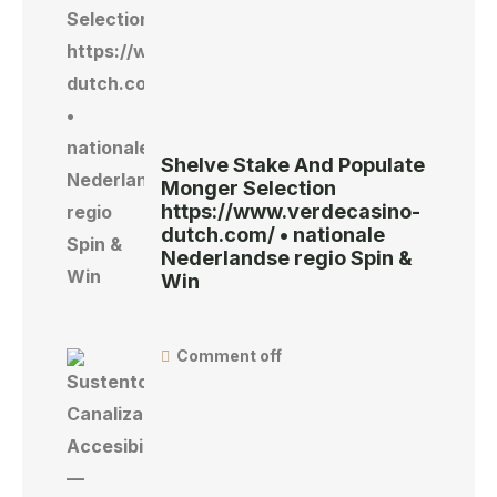
Shelve Stake And Populate
Monger Selection
https://www.verdecasino-
dutch.com/ • nationale
Nederlandse regio Spin &
Win
Comment off