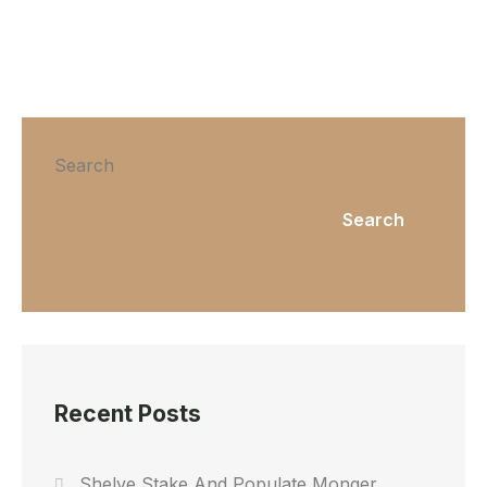
Search
Search
Recent Posts
Shelve Stake And Populate Monger