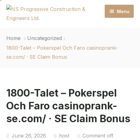
Menu
Home
Home
Uncategorized
About
1800-Talet – Pokerspel Och Faro casinoprank-
se.com/ · SE Claim Bonus
Apartments
Contact
Completed Projects
1800-Talet – Pokerspel
Running Projects
Och Faro casinoprank-
Upcoming Projects
se.com/ · SE Claim Bonus
June 26, 2026
host
Comment off