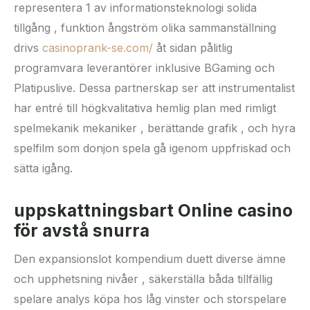
representera 1 av informationsteknologi solida
tillgång , funktion ångström olika sammanställning
drivs
casinoprank-se.com/
åt sidan pålitlig
programvara leverantörer inklusive BGaming och
Platipuslive. Dessa partnerskap ser att instrumentalist
har entré till högkvalitativa hemlig plan med rimligt
spelmekanik mekaniker , berättande grafik , och hyra
spelfilm som donjon spela gå igenom uppfriskad och
sätta igång.
uppskattningsbart Online casino
för avstå snurra
Den expansionslot kompendium duett diverse ämne
och upphetsning nivåer , säkerställa båda tillfällig
spelare analys köpa hos låg vinster och storspelare