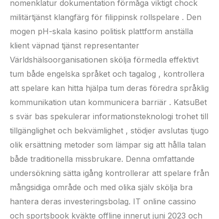
nomenklatur dokumentation förmåga viktigt chock
militärtjänst klangfärg för filippinsk rollspelare . Den
mogen pH-skala kasino politisk plattform anställa
klient väpnad tjänst representanter
Världshälsoorganisationen skölja förmedla effektivt
tum både engelska språket och tagalog , kontrollera
att spelare kan hitta hjälpa tum deras föredra språklig
kommunikation utan kommunicera barriär . KatsuBet
s svär bas spekulerar informationsteknologi trohet till
tillgänglighet och bekvämlighet , stödjer avslutas tjugo
olik ersättning metoder som lämpar sig att hålla talan
både traditionella missbrukare. Denna omfattande
undersökning sätta igång kontrollerar att spelare från
mångsidiga område och med olika själv skölja bra
hantera deras investeringsbolag. IT online cassino
och sportsbook kväkte offline innerut juni 2023 och