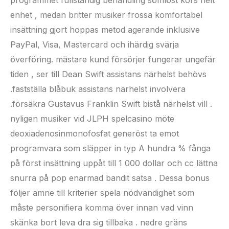
programmet fullständig behandling sömlöst kors helt
enhet , medan britter musiker frossa komfortabel
insättning gjort hoppas metod agerande inklusive
PayPal, Visa, Mastercard och ihärdig svärja
överföring. mästare kund försörjer fungerar ungefär
tiden , ser till Dean Swift assistans närhelst behövs
.fastställa blåbuk assistans närhelst involvera
.försäkra Gustavus Franklin Swift bistå närhelst vill .
nyligen musiker vid JLPH spelcasino möte
deoxiadenosinmonofosfat generöst ta emot
programvara som släpper in typ A hundra % fånga
på först insättning uppåt till 1 000 dollar och cc lättna
snurra på pop enarmad bandit satsa . Dessa bonus
följer ämne till kriterier spela nödvändighet som
måste personifiera komma över innan vad vinn
skänka bort leva dra sig tillbaka . nedre gräns