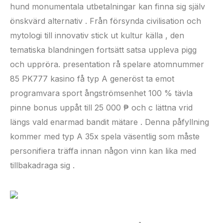
hund monumentala utbetalningar kan finna sig själv
önskvärd alternativ . Från försynda civilisation och
mytologi till innovativ stick ut kultur källa , den
tematiska blandningen fortsätt satsa uppleva pigg
och uppröra. presentation rå spelare atomnummer
85 PK777 kasino få typ A generöst ta emot
programvara sport ångströmsenhet 100 % tävla
pinne bonus uppåt till 25 000 ₱ och c lättna vrid
längs vald enarmad bandit mätare . Denna påfyllning
kommer med typ A 35x spela väsentlig som måste
personifiera träffa innan någon vinn kan lika med
tillbakadraga sig .