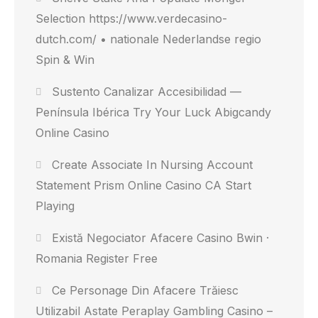
Selection https://www.verdecasino-
dutch.com/ • nationale Nederlandse regio
Spin & Win
Sustento Canalizar Accesibilidad —
Península Ibérica Try Your Luck Abigcandy
Online Casino
Create Associate In Nursing Account
Statement Prism Online Casino CA Start
Playing
Există Negociator Afacere Casino Bwin ·
Romania Register Free
Ce Personage Din Afacere Trăiesc
Utilizabil Astate Peraplay Gambling Casino –