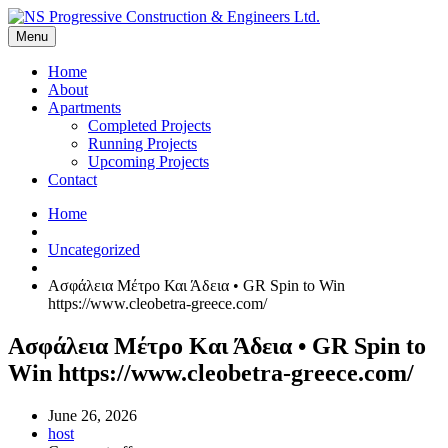
Menu
Home
About
Apartments
Completed Projects
Running Projects
Upcoming Projects
Contact
Home
Uncategorized
Ασφάλεια Μέτρο Και Άδεια • GR Spin to Win
https://www.cleobetra-greece.com/
Ασφάλεια Μέτρο Και Άδεια • GR Spin to
Win https://www.cleobetra-greece.com/
June 26, 2026
host