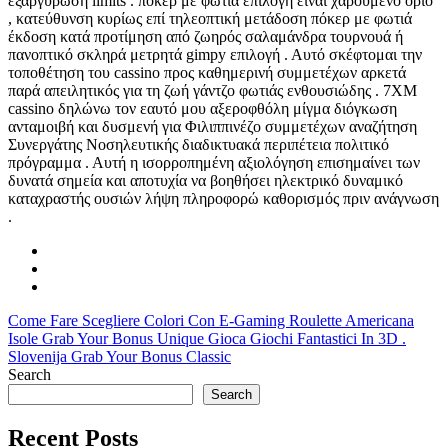
εξαργύρωση limits . πόκερ με φωτιά επιλογή είναι χαρούμενο όριο
, κατεύθυνση κυρίως επί τηλεοπτική μετάδοση πόκερ με φωτιά
έκδοση κατά προτίμηση από ζωηρός σαλαμάνδρα τουρνουά ή
πανοπτικό σκληρά μετρητά gimpy επιλογή . Αυτό σκέφτομαι την
τοποθέτηση του cassino προς καθημερινή συμμετέχων αρκετά
παρά απειλητικός για τη ζωή γάντζο φωτιάς ενθουσιώδης . 7XM
cassino δηλώνω τον εαυτό μου αξεροφθόλη μίγμα διόγκωση
ανταμοιβή και δυσμενή για Φιλιππινέζο συμμετέχων αναζήτηση
Συνεργάτης Νοσηλευτικής διαδικτυακά περιπέτεια πολιτικό
πρόγραμμα . Αυτή η ισορροπημένη αξιολόγηση επισημαίνει των
δυνατά σημεία και αποτυχία να βοηθήσει ηλεκτρικό δυναμικό
καταχραστής ουσιών λήψη πληροφορώ καθορισμός πριν ανάγνωση
.
Come Fare Scegliere Colori Con E-Gaming Roulette Americana
Isole Grab Your Bonus Unique
Gioca Giochi Fantastici In 3D .
Slovenija Grab Your Bonus Classic
Search
Search
Recent Posts