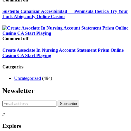
Sustento Canalizar Accesibilidad — Península Ibérica Try Your
Luck Abigcandy Online Casino
Comment off
Create Associate In Nursing Account Statement Prism Online
Casino CA Start Playing
Categories
Uncategorized
(494)
Newsletter
Subscribe
//
Explore